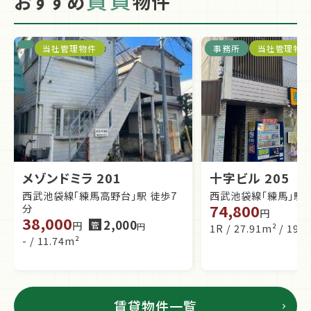
おすすめ
物件
当社管理物件
事務所
当社管理物
メゾンドミラ 201
十字ビル 205
西武池袋線「練馬高野台」駅 徒歩7
西武池袋線「練馬」駅 
74,800
分
円
38,000
2,000
円
管
円
1R / 27.91m² / 19
- / 11.74m²
賃貸物件一覧