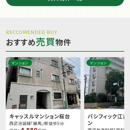
RECCOMENDED BUY
売買
おすすめ
物件
マンション
マンション
キャッスルマンション桜台
パシフィック江古
ン
西武池袋線「練馬」駅徒歩5分
4,880
西武有楽町線「新桜台